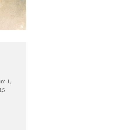
m 1,
15