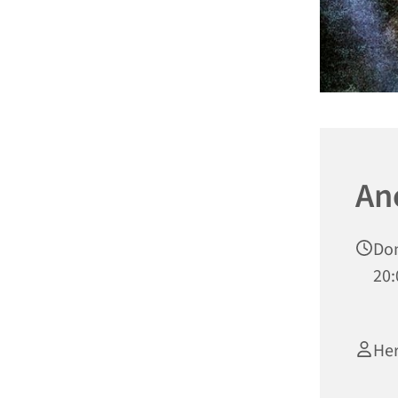
An
Don
20:
Her