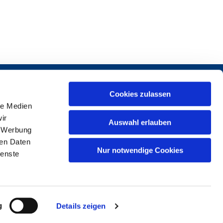
Cookies zulassen
le Medien
ir
Auswahl erlauben
, Werbung
ren Daten
1 37969-0
Nur notwendige Cookies
ienste
g
Details zeigen