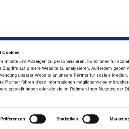
t Cookies
 Inhalte und Anzeigen zu personalisieren, Funktionen für sozia
Impressum

e Zugriffe auf unsere Website zu analysieren. Außerdem geben w
Datenschutzerklärung

rwendung unserer Website an unsere Partner für soziale Medien
Erklärung zur Barrierefreiheit

re Partner führen diese Informationen möglicherweise mit weite
uther-Gemeinde Bremen-Findorff - Neukirchstr. 86 - 28215 Bremen
042

ereitgestellt haben oder die sie im Rahmen Ihrer Nutzung der D
Impressum
Datenschutzerklärung
ChurchDesk-Login
Präferenzen
Statistiken
Marketin