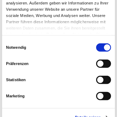
analysieren. Außerdem geben wir Informationen zu Ihrer
Verwendung unserer Website an unsere Partner für
Findorffmarkt

soziale Medien, Werbung und Analysen weiter. Unsere
Partner führen diese Informationen möglicherweise mit
Infostand
weiteren Daten zusammen, die Sie ihnen bereitgestellt
haben oder die sie im Rahmen Ihrer Nutzung der Dienste
Tim Küver
gesammelt haben.
E
AVA im Quartier
Notwendig
i
Projekt Gateway |
n
Quartiersbüro Findorff
w
Findorffstraße 105,
Präferenzen
i
28215 Bremen
l
0421 98898829
l
Statistiken
tim.kuever@drk-
i
bremen.de
g
www.zsb-drk-
Marketing
u
bremen.de
n
g