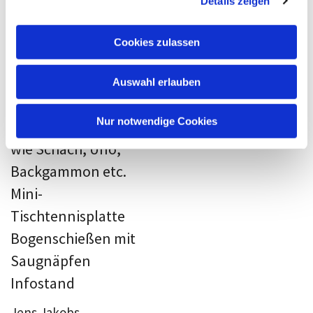
Details zeigen
s
a
Vaja e.V.
u
Cookies zulassen
s
Findorffmarkt

w
Auswahl erlauben
a
PopUp-Café mit
h
l
Nur notwendige Cookies
zahlreichen Spielen
wie Schach, Uno,
Backgammon etc.
Mini-
Tischtennisplatte
Bogenschießen mit
Saugnäpfen
Infostand
Jens Jakobs