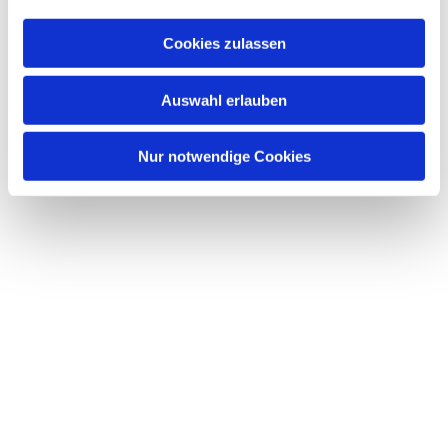
a
Dies könnte Sie auch interessieren
u
Cookies zulassen
s
w
Auswahl erlauben
a
h
l
Nur notwendige Cookies