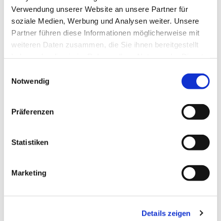
Wöchentliches Treffen der Anonymen Alkoholiker
Verwendung unserer Website an unsere Partner für
soziale Medien, Werbung und Analysen weiter. Unsere
Partner führen diese Informationen möglicherweise mit
weiteren Daten zusammen, die Sie ihnen bereitgestellt
haben oder die sie im Rahmen Ihrer Nutzung der Dienste
gesammelt haben.
E
Notwendig
i
n
w
Präferenzen
i
l
l
Statistiken
i
g
Marketing
u
n
g
Details zeigen
s