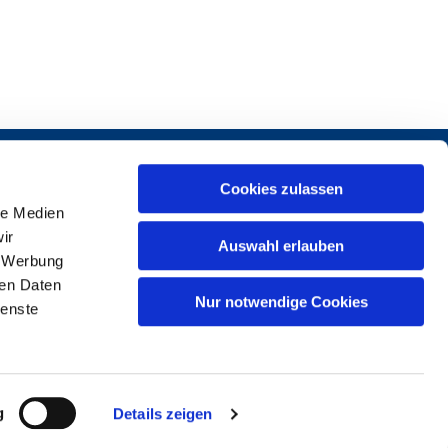
Cookies zulassen
le Medien
ir
Auswahl erlauben
, Werbung
ren Daten
1 37969-0
Nur notwendige Cookies
ienste
g
Details zeigen