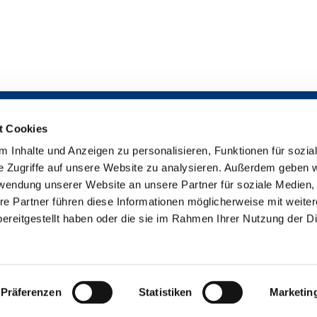
t Cookies
 Inhalte und Anzeigen zu personalisieren, Funktionen für sozia
Impressum

e Zugriffe auf unsere Website zu analysieren. Außerdem geben w
Datenschutzerklärung

rwendung unserer Website an unsere Partner für soziale Medien
Erklärung zur Barrierefreiheit

re Partner führen diese Informationen möglicherweise mit weite
uther-Gemeinde Bremen-Findorff - Neukirchstr. 86 - 28215 Bremen
042

ereitgestellt haben oder die sie im Rahmen Ihrer Nutzung der D
Impressum
Datenschutzerklärung
ChurchDesk-Login
Präferenzen
Statistiken
Marketin