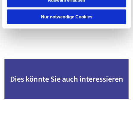
a
h
l
Nur notwendige Cookies
Dies könnte Sie auch interessieren