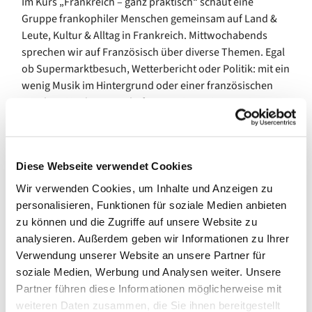
Im Kurs „Frankreich – ganz praktisch“ schaut eine
Gruppe frankophiler Menschen gemeinsam auf Land &
Leute, Kultur & Alltag in Frankreich. Mittwochabends
sprechen wir auf Französisch über diverse Themen. Egal
ob Supermarktbesuch, Wetterbericht oder Politik: mit ein
wenig Musik im Hintergrund oder einer französischen
Nascherei in der Pause befassen wir uns interessiert mit
unserem Nachbarn im Westen und trainieren dabei ganz
bedarfsgerecht und situativ unsere Sprachkenntnisse.
Im Frühjahr und im Herbst startet ein neuer
Diese Webseite verwendet Cookies
Kursblock mit jeweils acht Terminen. Neue Interessierte
Wir verwenden Cookies, um Inhalte und Anzeigen zu
stoßen idealerweise zu Beginn eines Kursblocks zur
personalisieren, Funktionen für soziale Medien anbieten
Gruppe. Eine Anmeldung ist erwünscht. Über das
zu können und die Zugriffe auf unsere Website zu
Gemeindebüro stellen wir gern den Kontakt zur
analysieren. Außerdem geben wir Informationen zu Ihrer
Kursleitung her.
Verwendung unserer Website an unsere Partner für
soziale Medien, Werbung und Analysen weiter. Unsere
In den Schulferien des Landes Bremen pausiert das
Partner führen diese Informationen möglicherweise mit
Angebot.
weiteren Daten zusammen, die Sie ihnen bereitgestellt