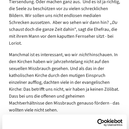
Tiersendung. Oder machen ganz aus. Und es ist ja richtig,
die Seele zu beschützen vor zu vielen schrecklichen
Bildern. Wir sollen uns nicht endlosen medialen
Schrecken aussetzen. Aber wo sehen wir dann hin? „
Du
schaust doch die ganze Zeit dahin“, sagt die Ehefrau, die
mit ihrem Mann vor dem kaputten Fernseher sitzt - bei
Loriot.
Manchmal ist es interessant, wo wir
nicht
hinschauen. In
den Kirchen haben wir jahrzehntelang nicht auf den
sexuellen Missbrauch gesehen. Und als das in der
katholischen Kirche durch den mutigen Einspruch
einzelner aufflog, dachten viele in der evangelischen
Kirche: Das betrifft uns nicht, wir haben ja keinen Zölibat.
Dass bei uns die offenen und geheimen
Machtverhältnisse den Missbrauch genauso fördern - das
wollten viele nicht sehen.
Wie steht es um das Hinschauen im privaten Bereich? Es
gibt viele blinde Flecken. Und dass wir persönlich