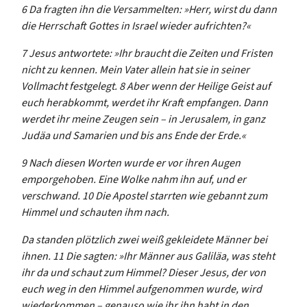
6 Da fragten ihn die Versammelten: »Herr, wirst du dann
die Herrschaft Gottes in Israel wieder aufrichten?«
7 Jesus antwortete: »Ihr braucht die Zeiten und Fristen
nicht zu kennen. Mein Vater allein hat sie in seiner
Vollmacht festgelegt. 8 Aber wenn der Heilige Geist auf
euch herabkommt, werdet ihr Kraft empfangen. Dann
werdet ihr meine Zeugen sein – in Jerusalem, in ganz
Judäa und Samarien und bis ans Ende der Erde.«
9 Nach diesen Worten wurde er vor ihren Augen
emporgehoben. Eine Wolke nahm ihn auf, und er
verschwand. 10 Die Apostel starrten wie gebannt zum
Himmel und schauten ihm nach.
Da standen plötzlich zwei weiß gekleidete Männer bei
ihnen. 11 Die sagten: »Ihr Männer aus Galiläa, was steht
ihr da und schaut zum Himmel? Dieser Jesus, der von
euch weg in den Himmel aufgenommen wurde, wird
wiederkommen – genauso wie ihr ihn habt in den