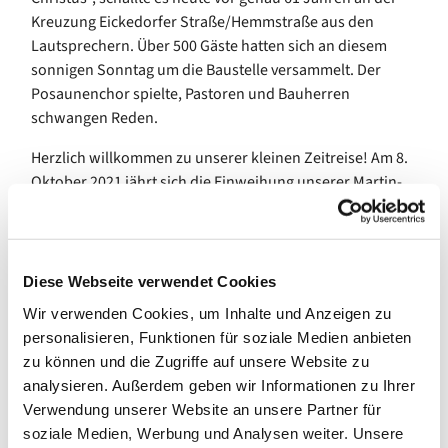
Kreuzung Eickedorfer Straße/Hemmstraße aus den
Lautsprechern. Über 500 Gäste hatten sich an diesem
sonnigen Sonntag um die Baustelle versammelt. Der
Posaunenchor spielte, Pastoren und Bauherren
schwangen Reden.
Herzlich willkommen zu unserer kleinen Zeitreise! Am 8.
Oktober 2021 jährt sich die Einweihung unserer Martin-
Luther-Kirche zum 60. Mal. Grund genug für uns einmal in
die Archive zu schauen und die (Bau-)Geschichte ein
wenig aufleben zu lassen. In den nächsten Wochen
werden wir Sie auf unseren Social Media Kanälen und
Diese Webseite verwendet Cookies
der Webseite immer wieder auf diese Entdeckungstour
Wir verwenden Cookies, um Inhalte und Anzeigen zu
mitnehmen. Kommen Sie mit?
personalisieren, Funktionen für soziale Medien anbieten
zu können und die Zugriffe auf unsere Website zu
Auch unser aktuelles Gemeindeblatt "mittendrin" steht
analysieren. Außerdem geben wir Informationen zu Ihrer
ganz im Zeichen der 60. Jubiläums unserer Kirche: Es
Verwendung unserer Website an unsere Partner für
geht um Denkmalschutz - seit 2020 stehen Kirche und
soziale Medien, Werbung und Analysen weiter. Unsere
Gemeindezentrum unter eben diesem Schutz -,