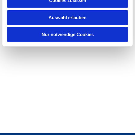
Cookies zulassen
s
w
Auswahl erlauben
a
h
l
Nur notwendige Cookies