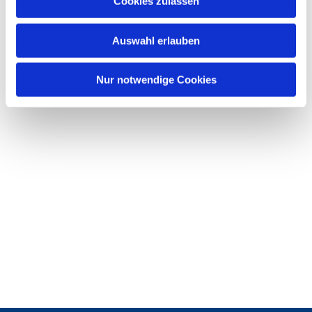
Cookies zulassen
s
w
Auswahl erlauben
a
h
l
Nur notwendige Cookies