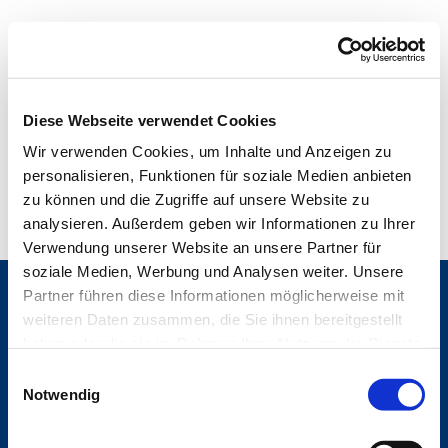
Diese Webseite verwendet Cookies
Wir verwenden Cookies, um Inhalte und Anzeigen zu
personalisieren, Funktionen für soziale Medien anbieten
zu können und die Zugriffe auf unsere Website zu
analysieren. Außerdem geben wir Informationen zu Ihrer
500
Internal Server Error
.
Verwendung unserer Website an unsere Partner für
soziale Medien, Werbung und Analysen weiter. Unsere
Partner führen diese Informationen möglicherweise mit
weiteren Daten zusammen, die Sie ihnen bereitgestellt
haben oder die sie im Rahmen Ihrer Nutzung der Dienste
gesammelt haben.
Impressum
E

Datenschutzerklärung
Notwendig

i
Erklärung zur Barrierefreiheit

n
w