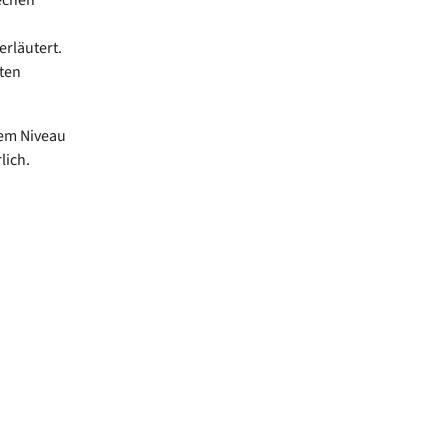
rläutert.
ten
em Niveau
lich.