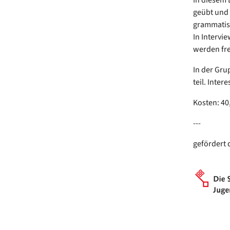
geübt und
grammatisc
In Intervi
werden fre
In der Gr
teil. Inter
Kosten: 40
---
gefördert 