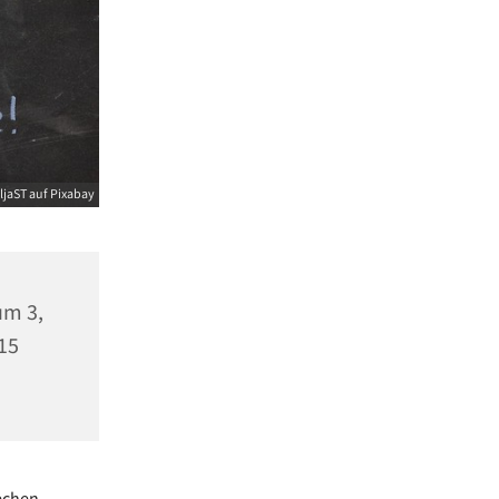
ljaST auf Pixabay
m 3,
15
echen