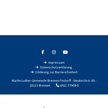
Impressum

Datenschutzerklärung

Erklärung zur Barrierefreiheit

Martin-Luther-Gemeinde Bremen-Findorff - Neukirchstr. 86 -
28215 Bremen
0421 37969-0

Impressum
Datenschutzerklärung
ChurchDesk-Login