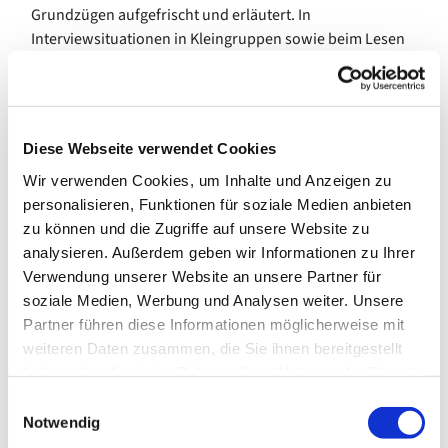
Grundzügen aufgefrischt und erläutert. In
Interviewsituationen in Kleingruppen sowie beim Lesen
und Hören von Texten werden freies Sprechen, Text- und
Hörverständnis geübt.
In der Gruppe nehmen Menschen mit Sprachkenntnissen
Diese Webseite verwendet Cookies
auf unterschiedlichem Niveau teil. Interessierte sind
herzlich willkommen. Eine Anmeldung ist nicht
Wir verwenden Cookies, um Inhalte und Anzeigen zu
erforderlich.
personalisieren, Funktionen für soziale Medien anbieten
zu können und die Zugriffe auf unsere Website zu
Kosten: 40,00 €/8 Termine
analysieren. Außerdem geben wir Informationen zu Ihrer
Verwendung unserer Website an unsere Partner für
---
soziale Medien, Werbung und Analysen weiter. Unsere
gefördert durch die Senatorin für Arbeit, Soziales,
Partner führen diese Informationen möglicherweise mit
Jugend und Integration
weiteren Daten zusammen, die Sie ihnen bereitgestellt
haben oder die sie im Rahmen Ihrer Nutzung der Dienste
gesammelt haben.
E
Notwendig
i