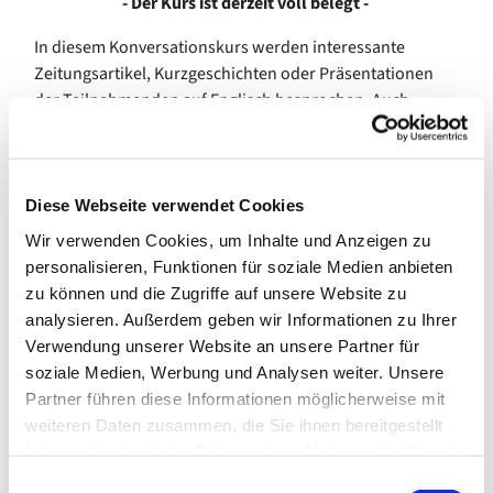
- Der Kurs ist derzeit voll belegt -
In diesem Konversationskurs werden interessante
Zeitungsartikel, Kurzgeschichten oder Präsentationen
der Teilnehmenden auf Englisch besprochen. Auch
Urlaubserlebnisse und aktuelle Themen kommen zur
Sprache.
Der Kurs richtet sich an Fortgeschrittene (mindestens auf
Diese Webseite verwendet Cookies
dem Level B2), die sich trauen, frei zu sprechen. Perfekt
Wir verwenden Cookies, um Inhalte und Anzeigen zu
muss aber natürlich niemand sein.
personalisieren, Funktionen für soziale Medien anbieten
Die Gruppe trifft sich in der Regel 14-täglich jeweils
zu können und die Zugriffe auf unsere Website zu
dienstags von 16:00 bis 17:30 Uhr. Pro Jahr finden drei
analysieren. Außerdem geben wir Informationen zu Ihrer
Kurse statt.
Verwendung unserer Website an unsere Partner für
soziale Medien, Werbung und Analysen weiter. Unsere
Kosten: 5,00 € pro Termin
Partner führen diese Informationen möglicherweise mit
weiteren Daten zusammen, die Sie ihnen bereitgestellt
---
haben oder die sie im Rahmen Ihrer Nutzung der Dienste
gefördert durch die Senatorin für Arbeit, Soziales,
gesammelt haben.
E