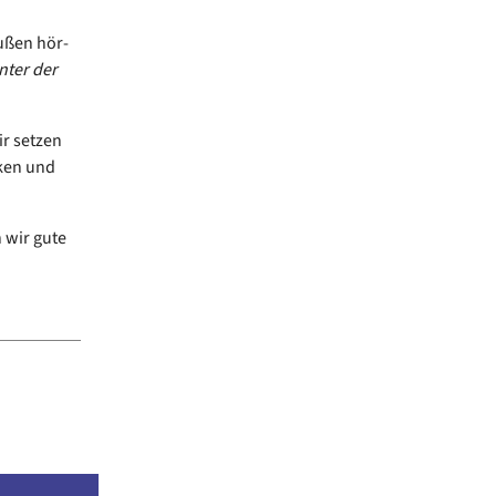
ußen hör-
nter der
r setzen
nken und
 wir gute