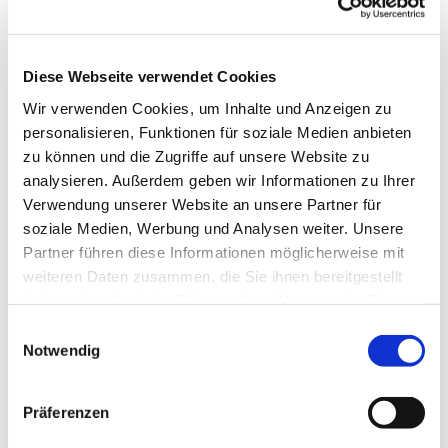
Zellen beim Gedächtnistraining in Schwung.
Die Gruppe trifft sich jeden Montag - nach Absprache
auch in den Schulferien des Landes Bremen.
Diese Webseite verwendet Cookies
Wir verwenden Cookies, um Inhalte und Anzeigen zu
Derzeit ist keine Anmeldung möglich.
personalisieren, Funktionen für soziale Medien anbieten
Kosten: 6,00 € pro Monat
zu können und die Zugriffe auf unsere Website zu
analysieren. Außerdem geben wir Informationen zu Ihrer
--
Verwendung unserer Website an unsere Partner für
soziale Medien, Werbung und Analysen weiter. Unsere
gefördert durch die Senatorin für Arbeit, Soziales,
Partner führen diese Informationen möglicherweise mit
Jugend und Integration
weiteren Daten zusammen, die Sie ihnen bereitgestellt
haben oder die sie im Rahmen Ihrer Nutzung der Dienste
gesammelt haben.
E
Notwendig
i
n
w
Präferenzen
i