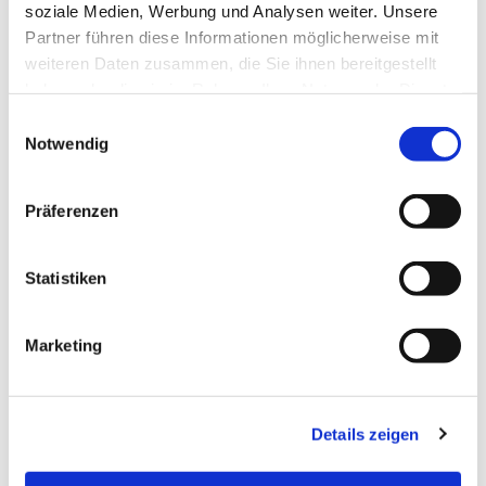
soziale Medien, Werbung und Analysen weiter. Unsere
Partner führen diese Informationen möglicherweise mit
weiteren Daten zusammen, die Sie ihnen bereitgestellt
haben oder die sie im Rahmen Ihrer Nutzung der Dienste
gesammelt haben.
E
Notwendig
i
n
w
Präferenzen
i
l
l
Statistiken
i
g
Marketing
u
n
g
Dies könnte Sie auch interessieren
Details zeigen
s
a