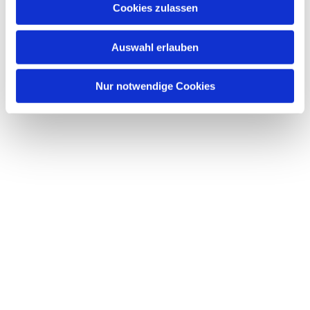
u
Cookies zulassen
s
w
Auswahl erlauben
a
h
l
Nur notwendige Cookies