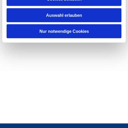
s
w
Auswahl erlauben
a
h
l
Nur notwendige Cookies