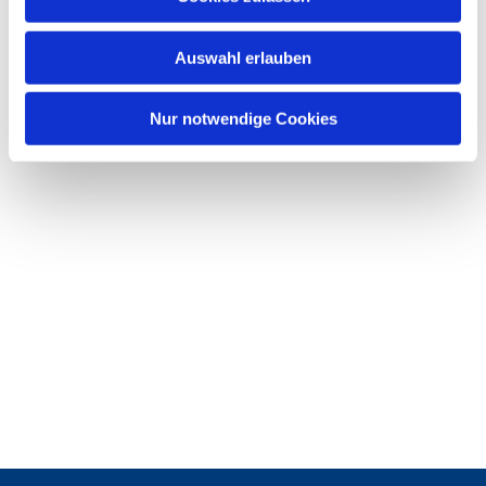
s
w
Auswahl erlauben
a
h
l
Nur notwendige Cookies