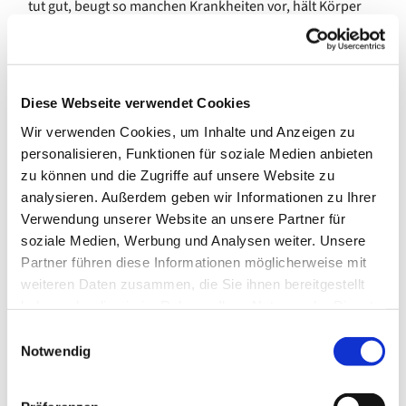
tut gut, beugt so manchen Krankheiten vor, hält Körper
und Geist fit und macht Spaß!
Die Gruppe trifft sich auch in Ferien des Landes Bremen.
In den Sommerferien pausiert das Angebot für vier
Diese Webseite verwendet Cookies
Wochen.
Wir verwenden Cookies, um Inhalte und Anzeigen zu
Kosten: 20,00 € pro Quartal
personalisieren, Funktionen für soziale Medien anbieten
zu können und die Zugriffe auf unsere Website zu
---
analysieren. Außerdem geben wir Informationen zu Ihrer
gefördert von der Senatorin für Arbeit, Soziales, Jugend
Verwendung unserer Website an unsere Partner für
und Integration
soziale Medien, Werbung und Analysen weiter. Unsere
Partner führen diese Informationen möglicherweise mit
weiteren Daten zusammen, die Sie ihnen bereitgestellt
haben oder die sie im Rahmen Ihrer Nutzung der Dienste
gesammelt haben.
E
Notwendig
i
n
w