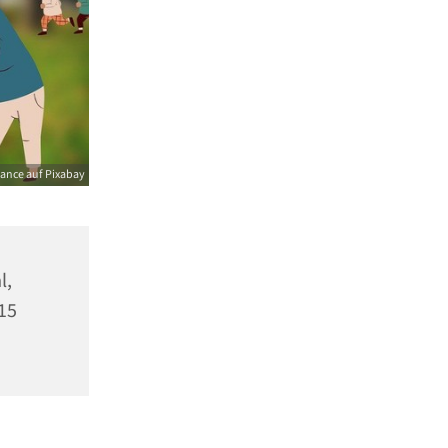
ance auf Pixabay
l,
15