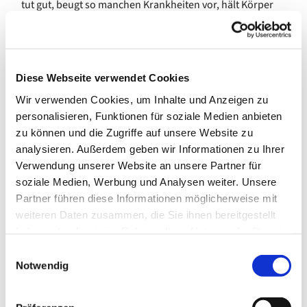
tut gut, beugt so manchen Krankheiten vor, hält Körper
und Geist fit und macht Spaß!
Die Gruppe trifft sich auch in Ferien des Landes Bremen.
In den Sommerferien pausiert das Angebot für vier
Diese Webseite verwendet Cookies
Wochen.
Wir verwenden Cookies, um Inhalte und Anzeigen zu
Kosten: 20,00 € pro Quartal
personalisieren, Funktionen für soziale Medien anbieten
zu können und die Zugriffe auf unsere Website zu
---
analysieren. Außerdem geben wir Informationen zu Ihrer
gefördert von der Senatorin für Arbeit, Soziales, Jugend
Verwendung unserer Website an unsere Partner für
und Integration
soziale Medien, Werbung und Analysen weiter. Unsere
Partner führen diese Informationen möglicherweise mit
weiteren Daten zusammen, die Sie ihnen bereitgestellt
haben oder die sie im Rahmen Ihrer Nutzung der Dienste
gesammelt haben.
E
Notwendig
i
n
w