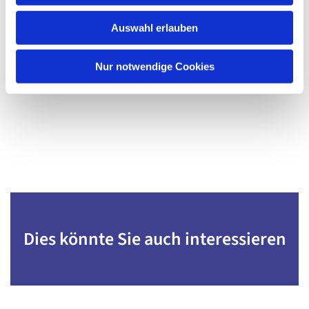
w
Auswahl erlauben
a
h
l
Nur notwendige Cookies
Dies könnte Sie auch interessieren