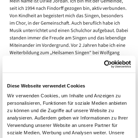
Mein Name ist Ulrike Jordan. Ich bin mit der Gemeinde,
seit ich 1994 nach Findorff gezogen bin, aktiv verbunden.
Von Kindheit an begeistert mich das Singen, besonders
im Chor, in der Gemeinschaft. Auch beruflich habe ich
Musik unterrichtet und einen Schulchor aufgebaut. Dabei
standen immer die Freude am Singen und das lebendige
Miteinander im Vordergrund. Vor 2 Jahren habe ich eine
Weiterbildung zum „Heilsamen Singen“ bei Wolfgang
und Katharina Bossinger gemacht. Dieses Singen ohne
Leistungsdruck, das Herzen öffnet und Lebensfreude
vermittelt, möchte ich nun für die Gemeinde in einem 14
tägigen Abstand anbieten (nicht in den Ferien).
Diese Webseite verwendet Cookies
Es ist ein offenes Angebot, ohne Anmeldung.
Wir verwenden Cookies, um Inhalte und Anzeigen zu
personalisieren, Funktionen für soziale Medien anbieten
Es sind keine musikalischen Voraussetzungen
zu können und die Zugriffe auf unsere Website zu
erforderlich.
analysieren. Außerdem geben wir Informationen zu Ihrer
Verwendung unserer Website an unsere Partner für
Das Motto lautet: „Es gibt keine falschen Töne, nur
soziale Medien, Werbung und Analysen weiter. Unsere