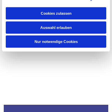
a
u
Cookies zulassen
s
w
Auswahl erlauben
a
h
l
Nur notwendige Cookies