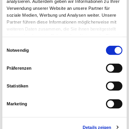
analysieren. Außerdem geben wir Informationen zu Ihrer
Verwendung unserer Website an unsere Partner für
soziale Medien, Werbung und Analysen weiter. Unsere
Partner führen diese Informationen möglicherweise mit
weiteren Daten zusammen, die Sie ihnen bereitgestellt
haben oder die sie im Rahmen Ihrer Nutzung der Dienste
gesammelt haben.
E
Notwendig
i
n
w
Präferenzen
i
l
l
Statistiken
i
g
Marketing
u
n
g
Details zeigen
s