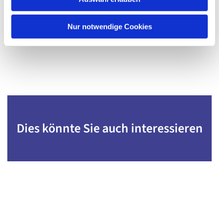
a
h
l
Nur notwendige Cookies
Dies könnte Sie auch interessieren