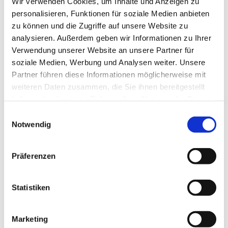
Jeden Mittwoch
hat Käthes Café in der Zeit von 18.30 -
Wir verwenden Cookies, um Inhalte und Anzeigen zu
21.00 Uhr für Sie geöffnet. Hier können Sie sich treffen
personalisieren, Funktionen für soziale Medien anbieten
und Kontakte knüpfen.
zu können und die Zugriffe auf unsere Website zu
analysieren. Außerdem geben wir Informationen zu Ihrer
Außerdem gibt es ein wechselndes Programmangebot,
Verwendung unserer Website an unsere Partner für
das jedem Menschen offen steht! Genauere
soziale Medien, Werbung und Analysen weiter. Unsere
Informationen hierzu finden Sie im
Partner führen diese Informationen möglicherweise mit
Veranstaltungskalender.
weiteren Daten zusammen, die Sie ihnen bereitgestellt
haben oder die sie im Rahmen Ihrer Nutzung der Dienste
gesammelt haben.
E
Notwendig
i
n
w
Präferenzen
i
l
l
Statistiken
i
g
Marketing
u