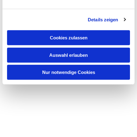
n
g
Details zeigen
s
a
u
Cookies zulassen
s
w
Dies könnte Sie auch interessieren
Auswahl erlauben
a
h
l
Nur notwendige Cookies