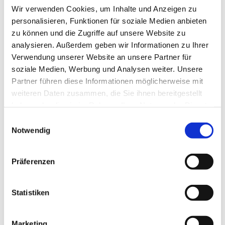
Wir verwenden Cookies, um Inhalte und Anzeigen zu
Jeden Mittwoch
hat Käthes Café in der Zeit von 18.30 -
personalisieren, Funktionen für soziale Medien anbieten
21.00 Uhr für Sie geöffnet. Hier können Sie sich treffen
zu können und die Zugriffe auf unsere Website zu
und Kontakte knüpfen.
analysieren. Außerdem geben wir Informationen zu Ihrer
Verwendung unserer Website an unsere Partner für
Außerdem gibt es ein wechselndes Programmangebot,
soziale Medien, Werbung und Analysen weiter. Unsere
das jedem Menschen offen steht! Genauere
Partner führen diese Informationen möglicherweise mit
Informationen hierzu finden Sie im
weiteren Daten zusammen, die Sie ihnen bereitgestellt
Veranstaltungskalender.
haben oder die sie im Rahmen Ihrer Nutzung der Dienste
gesammelt haben.
E
Notwendig
i
n
w
Präferenzen
i
l
l
Statistiken
i
g
Marketing