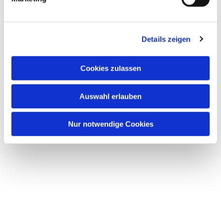
u
n
g
Details zeigen
s
a
u
Cookies zulassen
s
w
Auswahl erlauben
Dies könnte Sie auch interessieren
a
h
l
Nur notwendige Cookies