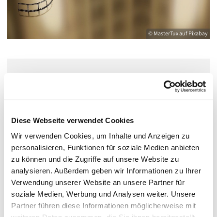
© MasterTux auf Pixabay
Mittwoch, 25. November 2026, 18:30 Uhr
Gemeindezentrum, Foyer
Diese Webseite verwendet Cookies
Sabine Peter
Wir verwenden Cookies, um Inhalte und Anzeigen zu
personalisieren, Funktionen für soziale Medien anbieten
zu können und die Zugriffe auf unsere Website zu
analysieren. Außerdem geben wir Informationen zu Ihrer
Verwendung unserer Website an unsere Partner für
Bei Käthes Filmabend gibt es zu Beginn einen kleinen
soziale Medien, Werbung und Analysen weiter. Unsere
Input zum Film, der einzelne Aspekte besonders in den
Partner führen diese Informationen möglicherweise mit
Blick der Zuschauer*innen bringt. Im Anschluss an den
weiteren Daten zusammen, die Sie ihnen bereitgestellt