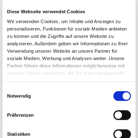
Es handelt sich um ein kostenfreies Angebot.
Diese Webseite verwendet Cookies
In den Schulferien des Landes Bremen findet das
Wir verwenden Cookies, um Inhalte und Anzeigen zu
Angebot nur nach Absprache statt.
personalisieren, Funktionen für soziale Medien anbieten
---
zu können und die Zugriffe auf unsere Website zu
analysieren. Außerdem geben wir Informationen zu Ihrer
gefördert durch die Senatorin für Arbeit, Soziales,
Verwendung unserer Website an unsere Partner für
Jugend und Integration
soziale Medien, Werbung und Analysen weiter. Unsere
Partner führen diese Informationen möglicherweise mit
weiteren Daten zusammen, die Sie ihnen bereitgestellt
haben oder die sie im Rahmen Ihrer Nutzung der Dienste
gesammelt haben.
E
Notwendig
i
n
w
Präferenzen
i
l
l
Statistiken