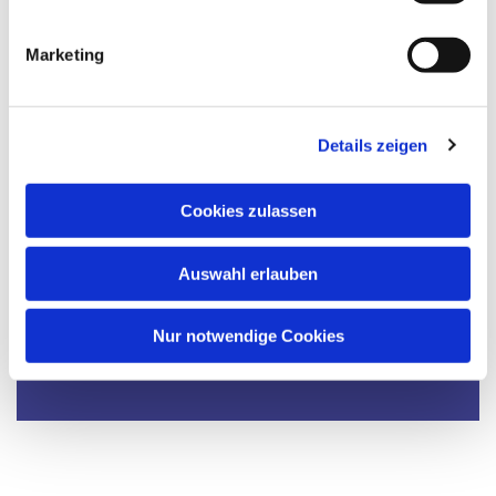
i
g
Marketing
u
n
g
Details zeigen
s
a
u
Cookies zulassen
s
w
Auswahl erlauben
a
h
l
Dies könnte Sie auch interessieren
Nur notwendige Cookies