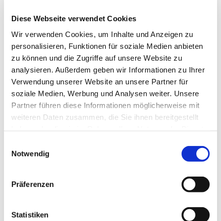
Es handelt sich um ein kostenfreies Angebot.
Diese Webseite verwendet Cookies
In den Schulferien des Landes Bremen findet das
Wir verwenden Cookies, um Inhalte und Anzeigen zu
Angebot nur nach Absprache statt.
personalisieren, Funktionen für soziale Medien anbieten
---
zu können und die Zugriffe auf unsere Website zu
analysieren. Außerdem geben wir Informationen zu Ihrer
gefördert durch die Senatorin für Arbeit, Soziales,
Verwendung unserer Website an unsere Partner für
Jugend und Integration
soziale Medien, Werbung und Analysen weiter. Unsere
Partner führen diese Informationen möglicherweise mit
weiteren Daten zusammen, die Sie ihnen bereitgestellt
haben oder die sie im Rahmen Ihrer Nutzung der Dienste
gesammelt haben.
E
Notwendig
i
n
w
Präferenzen
i
l
l
Statistiken