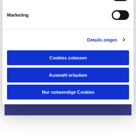
i
g
Marketing
u
n
g
Details zeigen
s
a
u
Cookies zulassen
s
w
Auswahl erlauben
a
h
l
Dies könnte Sie auch interessieren
Nur notwendige Cookies