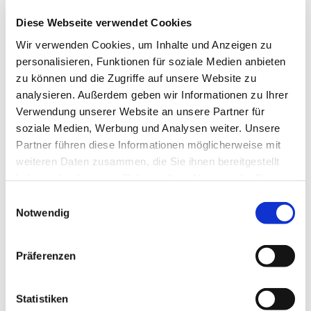
möglich.
Diese Webseite verwendet Cookies
---
Wir verwenden Cookies, um Inhalte und Anzeigen zu
gefördert von der Senatorin für Arbeit, Soziales, Jugend
personalisieren, Funktionen für soziale Medien anbieten
und Integration
zu können und die Zugriffe auf unsere Website zu
analysieren. Außerdem geben wir Informationen zu Ihrer
Verwendung unserer Website an unsere Partner für
soziale Medien, Werbung und Analysen weiter. Unsere
Partner führen diese Informationen möglicherweise mit
weiteren Daten zusammen, die Sie ihnen bereitgestellt
haben oder die sie im Rahmen Ihrer Nutzung der Dienste
gesammelt haben.
E
Notwendig
i
n
w
Präferenzen
i
l
l
Statistiken