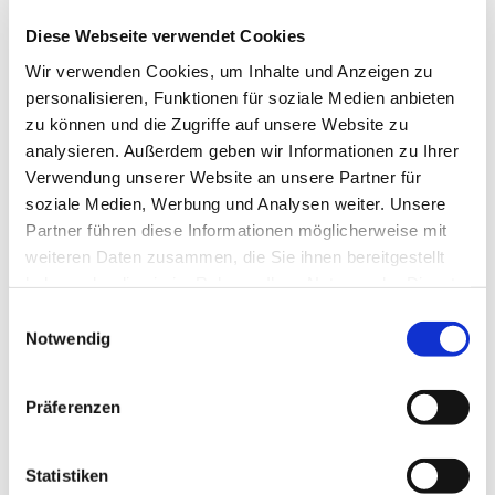
möglich.
Diese Webseite verwendet Cookies
---
Wir verwenden Cookies, um Inhalte und Anzeigen zu
gefördert von der Senatorin für Arbeit, Soziales, Jugend
personalisieren, Funktionen für soziale Medien anbieten
und Integration
zu können und die Zugriffe auf unsere Website zu
analysieren. Außerdem geben wir Informationen zu Ihrer
Verwendung unserer Website an unsere Partner für
soziale Medien, Werbung und Analysen weiter. Unsere
Partner führen diese Informationen möglicherweise mit
weiteren Daten zusammen, die Sie ihnen bereitgestellt
haben oder die sie im Rahmen Ihrer Nutzung der Dienste
gesammelt haben.
E
Notwendig
i
n
w
Präferenzen
i
l
l
Statistiken