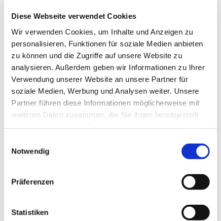
möglich.
Diese Webseite verwendet Cookies
---
Wir verwenden Cookies, um Inhalte und Anzeigen zu
gefördert von der Senatorin für Arbeit, Soziales, Jugend
personalisieren, Funktionen für soziale Medien anbieten
und Integration
zu können und die Zugriffe auf unsere Website zu
analysieren. Außerdem geben wir Informationen zu Ihrer
Verwendung unserer Website an unsere Partner für
soziale Medien, Werbung und Analysen weiter. Unsere
Partner führen diese Informationen möglicherweise mit
weiteren Daten zusammen, die Sie ihnen bereitgestellt
haben oder die sie im Rahmen Ihrer Nutzung der Dienste
gesammelt haben.
E
Notwendig
i
n
w
Präferenzen
i
l
l
Statistiken