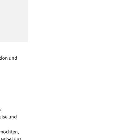
tion und
5
eise und
 möchten,
tag bei uns