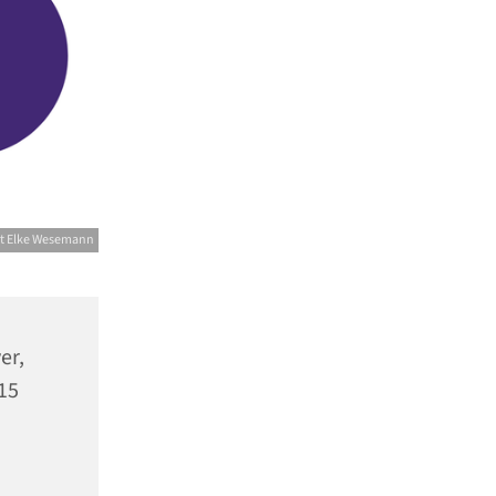
t Elke Wesemann
er,
15