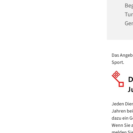
Be
Tur
Ge
Das Angebo
Sport.
Jeden Dien
Jahren bei
dazu ein G
Wenn Sie a
melden Sie