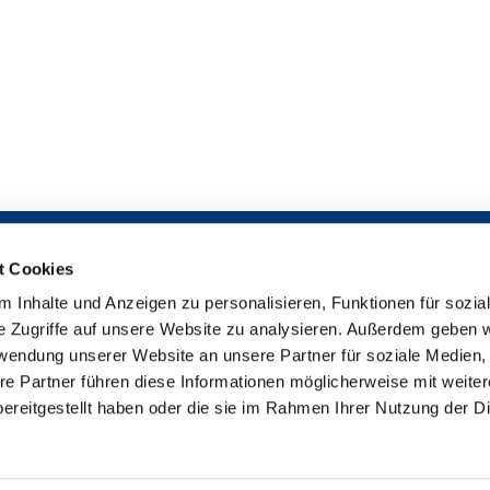
t Cookies
 Inhalte und Anzeigen zu personalisieren, Funktionen für sozia
Impressum

e Zugriffe auf unsere Website zu analysieren. Außerdem geben w
Datenschutzerklärung

rwendung unserer Website an unsere Partner für soziale Medien
Erklärung zur Barrierefreiheit

re Partner führen diese Informationen möglicherweise mit weite
uther-Gemeinde Bremen-Findorff - Neukirchstr. 86 - 28215 Bremen
042

ereitgestellt haben oder die sie im Rahmen Ihrer Nutzung der D
Impressum
Datenschutzerklärung
ChurchDesk-Login