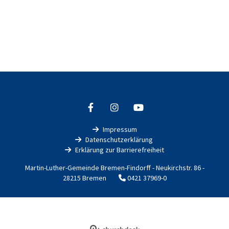
Impressum

Datenschutzerklärung

Erklärung zur Barrierefreiheit

Martin-Luther-Gemeinde Bremen-Findorff - Neukirchstr. 86 -
28215 Bremen
0421 37969-0

Impressum
Datenschutzerklärung
ChurchDesk-Login