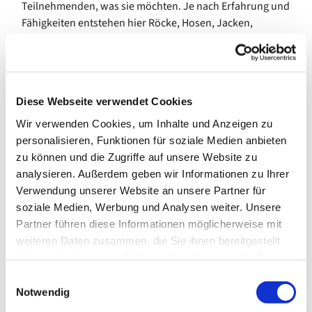
Teilnehmenden, was sie möchten. Je nach Erfahrung und
Fähigkeiten entstehen hier Röcke, Hosen, Jacken,
Hoodies, Babykleidung und vieles mehr. Dazu gibt es
Anleitung und Hilfestellung durch die Kursleitung.
Der Kurs trifft sich wöchentlich am Donnerstagvormittag.
Diese Webseite verwendet Cookies
In den Schulferien des Landes Bremen pausiert das
Wir verwenden Cookies, um Inhalte und Anzeigen zu
Angebot.
personalisieren, Funktionen für soziale Medien anbieten
Bei Interesse melden Sie sich gern im Gemeindebüro. Wir
zu können und die Zugriffe auf unsere Website zu
stellen den Kontakt zur Kursleitung her.
analysieren. Außerdem geben wir Informationen zu Ihrer
Verwendung unserer Website an unsere Partner für
Kosten (ab Januar 2026): 85,00 € pro 10 Termine
soziale Medien, Werbung und Analysen weiter. Unsere
Partner führen diese Informationen möglicherweise mit
---
weiteren Daten zusammen, die Sie ihnen bereitgestellt
gefördert durch die Senatorin für Arbeit, Soziales,
haben oder die sie im Rahmen Ihrer Nutzung der Dienste
Jugend und Integration
gesammelt haben.
E
Notwendig
i
n