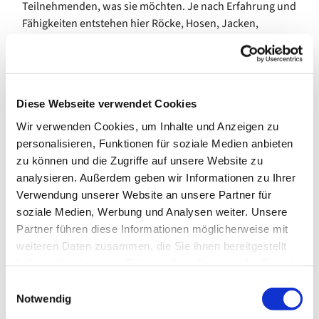
Teilnehmenden, was sie möchten. Je nach Erfahrung und
Fähigkeiten entstehen hier Röcke, Hosen, Jacken,
Hoodies, Babykleidung und vieles mehr. Dazu gibt es
Anleitung und Hilfestellung durch die Kursleitung.
Der Kurs trifft sich wöchentlich am Donnerstagvormittag.
Diese Webseite verwendet Cookies
In den Schulferien des Landes Bremen pausiert das
Wir verwenden Cookies, um Inhalte und Anzeigen zu
Angebot.
personalisieren, Funktionen für soziale Medien anbieten
Bei Interesse melden Sie sich gern im Gemeindebüro. Wir
zu können und die Zugriffe auf unsere Website zu
stellen den Kontakt zur Kursleitung her.
analysieren. Außerdem geben wir Informationen zu Ihrer
Verwendung unserer Website an unsere Partner für
Kosten (ab Januar 2026): 85,00 € pro 10 Termine
soziale Medien, Werbung und Analysen weiter. Unsere
Partner führen diese Informationen möglicherweise mit
---
weiteren Daten zusammen, die Sie ihnen bereitgestellt
gefördert durch die Senatorin für Arbeit, Soziales,
haben oder die sie im Rahmen Ihrer Nutzung der Dienste
Jugend und Integration
gesammelt haben.
E
Notwendig
i
n