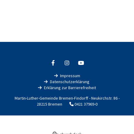
Impressum

Datenschutzerklärung

Erklärung zur Barrierefreiheit

Martin-Luther-Gemeinde Bremen-Findorff - Neukirchstr. 86 -
28215 Bremen
0421 37969-0

Impressum
Datenschutzerklärung
ChurchDesk-Login