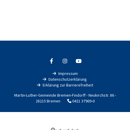
Impressum

Datenschutzerklärung

Erklärung zur Barrierefreiheit

Martin-Luther-Gemeinde Bremen-Findorff - Neukirchstr. 86 -
28215 Bremen
0421 37969-0

Impressum
Datenschutzerklärung
ChurchDesk-Login