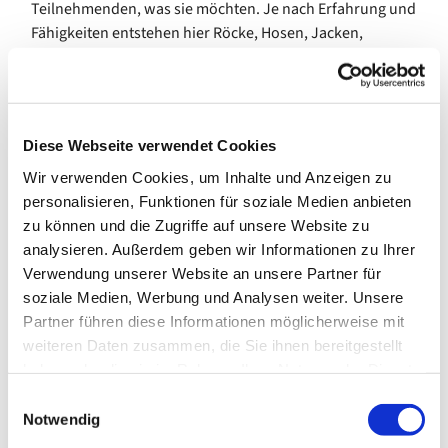
Teilnehmenden, was sie möchten. Je nach Erfahrung und
Fähigkeiten entstehen hier Röcke, Hosen, Jacken,
Hoodies, Babykleidung und vieles mehr. Dazu gibt es
Anleitung und Hilfestellung durch die Kursleitung.
Der Kurs trifft sich wöchentlich am Donnerstagvormittag.
Diese Webseite verwendet Cookies
In den Schulferien des Landes Bremen pausiert das
Wir verwenden Cookies, um Inhalte und Anzeigen zu
Angebot.
personalisieren, Funktionen für soziale Medien anbieten
Bei Interesse melden Sie sich gern im Gemeindebüro. Wir
zu können und die Zugriffe auf unsere Website zu
stellen den Kontakt zur Kursleitung her.
analysieren. Außerdem geben wir Informationen zu Ihrer
Verwendung unserer Website an unsere Partner für
Kosten (ab Januar 2026): 85,00 € pro 10 Termine
soziale Medien, Werbung und Analysen weiter. Unsere
Partner führen diese Informationen möglicherweise mit
---
weiteren Daten zusammen, die Sie ihnen bereitgestellt
gefördert durch die Senatorin für Arbeit, Soziales,
haben oder die sie im Rahmen Ihrer Nutzung der Dienste
Jugend und Integration
gesammelt haben.
E
Notwendig
i
n