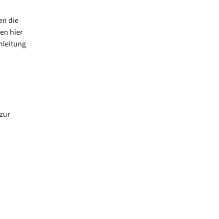
en die
en hier
nleitung
zur