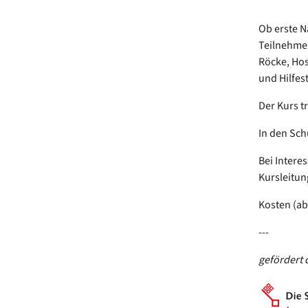
Ob erste N
Teilnehmen
Röcke, Hos
und Hilfes
Der Kurs t
In den Sch
Bei Intere
Kursleitun
Kosten (ab
---
gefördert 