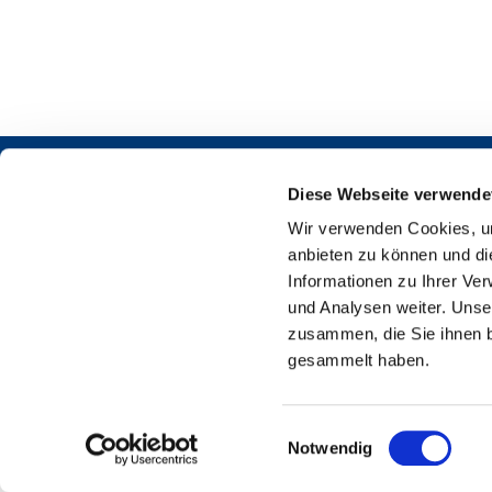
Diese Webseite verwende
Wir verwenden Cookies, um
anbieten zu können und di
Informationen zu Ihrer Ve
und Analysen weiter. Unse
Martin-L
zusammen, die Sie ihnen b
gesammelt haben.
E
Notwendig
i
n