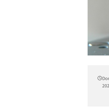
Don
202