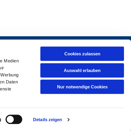
Cookies zulassen
le Medien
ir
Auswahl erlauben
, Werbung
ren Daten
1 37969-0
Nur notwendige Cookies
ienste
g
Details zeigen