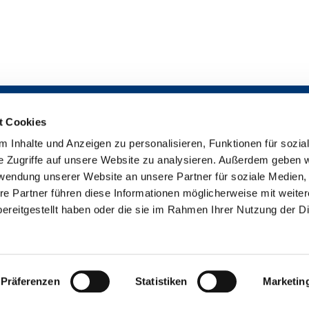
t Cookies
 Inhalte und Anzeigen zu personalisieren, Funktionen für sozia
Impressum

e Zugriffe auf unsere Website zu analysieren. Außerdem geben w
Datenschutzerklärung

rwendung unserer Website an unsere Partner für soziale Medien
Erklärung zur Barrierefreiheit

re Partner führen diese Informationen möglicherweise mit weite
uther-Gemeinde Bremen-Findorff - Neukirchstr. 86 - 28215 Bremen
042

ereitgestellt haben oder die sie im Rahmen Ihrer Nutzung der D
Impressum
Datenschutzerklärung
ChurchDesk-Login
Präferenzen
Statistiken
Marketin