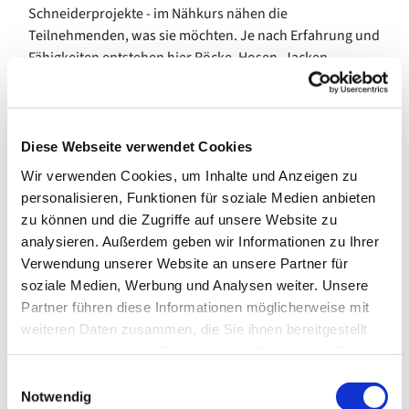
Schneiderprojekte - im Nähkurs nähen die
Teilnehmenden, was sie möchten. Je nach Erfahrung und
Fähigkeiten entstehen hier Röcke, Hosen, Jacken,
Hoodies, Babykleidung und vieles mehr. Dazu gibt es
Anleitung und Hilfestellung durch die Kursleitung.
Der Kurs trifft sich wöchentlich am Donnerstagvormittag.
Diese Webseite verwendet Cookies
In den Schulferien des Landes Bremen pausiert das
Wir verwenden Cookies, um Inhalte und Anzeigen zu
Angebot.
personalisieren, Funktionen für soziale Medien anbieten
zu können und die Zugriffe auf unsere Website zu
Bei Interesse melden Sie sich gern im Gemeindebüro. Wir
analysieren. Außerdem geben wir Informationen zu Ihrer
stellen den Kontakt zur Kursleitung her.
Verwendung unserer Website an unsere Partner für
soziale Medien, Werbung und Analysen weiter. Unsere
Kosten (ab Januar 2026): 85,00 € pro 10 Termine
Partner führen diese Informationen möglicherweise mit
---
weiteren Daten zusammen, die Sie ihnen bereitgestellt
haben oder die sie im Rahmen Ihrer Nutzung der Dienste
gefördert durch die Senatorin für Arbeit, Soziales,
gesammelt haben.
E
Jugend und Integration
Notwendig
i