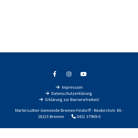
Impressum

Datenschutzerklärung

Erklärung zur Barrierefreiheit

Martin-Luther-Gemeinde Bremen-Findorff - Neukirchstr. 86 -
28215 Bremen
0421 37969-0

Impressum
Datenschutzerklärung
ChurchDesk-Login