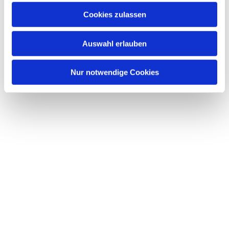
u
Cookies zulassen
s
w
Auswahl erlauben
a
h
l
Nur notwendige Cookies