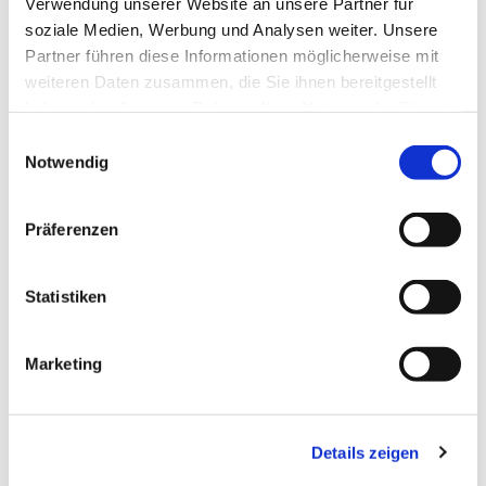
Verwendung unserer Website an unsere Partner für
soziale Medien, Werbung und Analysen weiter. Unsere
Partner führen diese Informationen möglicherweise mit
weiteren Daten zusammen, die Sie ihnen bereitgestellt
haben oder die sie im Rahmen Ihrer Nutzung der Dienste
gesammelt haben.
E
Notwendig
i
n
w
Präferenzen
i
l
l
Statistiken
i
g
Marketing
u
n
g
Details zeigen
s
Dies könnte Sie auch interessieren
a