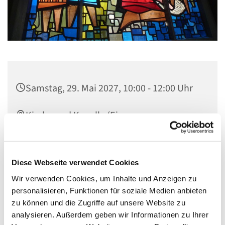
Samstag, 29. Mai 2027, 10:00 - 12:00 Uhr
Kirche und Kapelle (Eingang
Hemmstraße/Ecke Eickedorfer Straße),
Neukirchstraße 86, 28215 Bremen
Diese Webseite verwendet Cookies
Wir verwenden Cookies, um Inhalte und Anzeigen zu
personalisieren, Funktionen für soziale Medien anbieten
Für persönliche Andachten und zum Innehalten ist
zu können und die Zugriffe auf unsere Website zu
unsere Kirche immer samstags für Sie geöffnet.
analysieren. Außerdem geben wir Informationen zu Ihrer