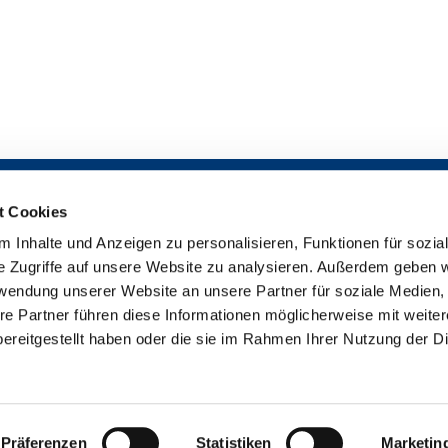
t Cookies
 Inhalte und Anzeigen zu personalisieren, Funktionen für sozia
Impressum

e Zugriffe auf unsere Website zu analysieren. Außerdem geben w
Datenschutzerklärung

rwendung unserer Website an unsere Partner für soziale Medien
Erklärung zur Barrierefreiheit

re Partner führen diese Informationen möglicherweise mit weite
uther-Gemeinde Bremen-Findorff - Neukirchstr. 86 - 28215 Bremen
042

ereitgestellt haben oder die sie im Rahmen Ihrer Nutzung der D
Impressum
Datenschutzerklärung
ChurchDesk-Login
Präferenzen
Statistiken
Marketin