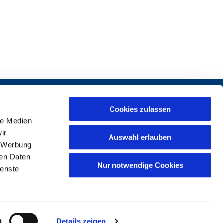
Cookies zulassen
le Medien
ir
Auswahl erlauben
, Werbung
ren Daten
1 37969-0
Nur notwendige Cookies
ienste
g
Details zeigen