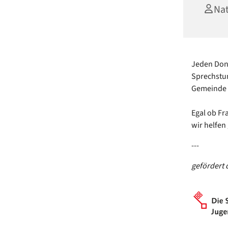
Nat
Jeden Donn
Sprechstu
Gemeinde F
Egal ob Fr
wir helfen
---
gefördert 