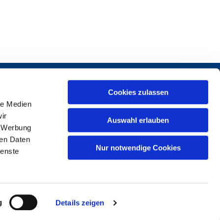
Cookies zulassen
le Medien
ir
Auswahl erlauben
, Werbung
ren Daten
1 37969-0
Nur notwendige Cookies
ienste
g
Details zeigen