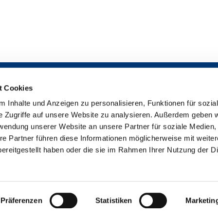
t Cookies
 Inhalte und Anzeigen zu personalisieren, Funktionen für sozia
Impressum

e Zugriffe auf unsere Website zu analysieren. Außerdem geben w
Datenschutzerklärung

rwendung unserer Website an unsere Partner für soziale Medien
Erklärung zur Barrierefreiheit

re Partner führen diese Informationen möglicherweise mit weite
uther-Gemeinde Bremen-Findorff - Neukirchstr. 86 - 28215 Bremen
042

ereitgestellt haben oder die sie im Rahmen Ihrer Nutzung der D
Impressum
Datenschutzerklärung
ChurchDesk-Login
Präferenzen
Statistiken
Marketin