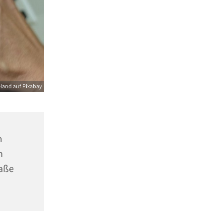
land auf Pixabay
m
n
raße