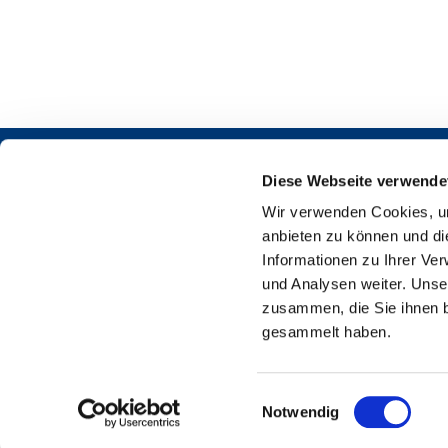
Diese Webseite verwende
Wir verwenden Cookies, um
anbieten zu können und di
Informationen zu Ihrer Ve
und Analysen weiter. Unse
Martin-L
zusammen, die Sie ihnen b
gesammelt haben.
E
Notwendig
i
n