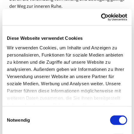
der Weg zur inneren Ruhe.
Die Gruppe trifft sich wöchentlich, auch in den
Schulferien des Landes Bremen. Während der Schließzeit
des Gemeindezentrums in den Sommerferien sowie
Diese Webseite verwendet Cookies
zwischen den Feiertagen im Dezember pausiert das
Angebot.
Wir verwenden Cookies, um Inhalte und Anzeigen zu
personalisieren, Funktionen für soziale Medien anbieten
Interessierte sind ohne Anmeldung herzlich willkommen.
zu können und die Zugriffe auf unsere Website zu
analysieren. Außerdem geben wir Informationen zu Ihrer
Kosten: 12,00 €/Monat
Verwendung unserer Website an unsere Partner für
---
soziale Medien, Werbung und Analysen weiter. Unsere
Partner führen diese Informationen möglicherweise mit
gefördert durch die Senatorin für Arbeit, Soziales,
weiteren Daten zusammen, die Sie ihnen bereitgestellt
Jugend und Integration
haben oder die sie im Rahmen Ihrer Nutzung der Dienste
gesammelt haben.
E
Notwendig
i
n