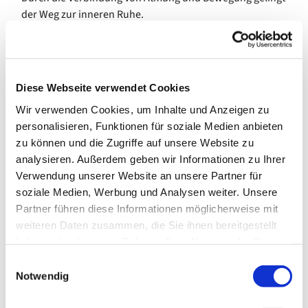
der Weg zur inneren Ruhe.
Die Gruppe trifft sich wöchentlich, auch in den
Schulferien des Landes Bremen. Während der Schließzeit
des Gemeindezentrums in den Sommerferien sowie
Diese Webseite verwendet Cookies
zwischen den Feiertagen im Dezember pausiert das
Angebot.
Wir verwenden Cookies, um Inhalte und Anzeigen zu
personalisieren, Funktionen für soziale Medien anbieten
Interessierte sind ohne Anmeldung herzlich willkommen.
zu können und die Zugriffe auf unsere Website zu
analysieren. Außerdem geben wir Informationen zu Ihrer
Kosten: 12,00 €/Monat
Verwendung unserer Website an unsere Partner für
---
soziale Medien, Werbung und Analysen weiter. Unsere
Partner führen diese Informationen möglicherweise mit
gefördert durch die Senatorin für Arbeit, Soziales,
weiteren Daten zusammen, die Sie ihnen bereitgestellt
Jugend und Integration
haben oder die sie im Rahmen Ihrer Nutzung der Dienste
gesammelt haben.
E
Notwendig
i
n