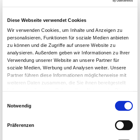
Die Gruppe trifft sich außerhalb der Schulferien des
Landes Bremen.
Diese Webseite verwendet Cookies
Eine Anmeldung ist aktuell nicht möglich.
Wir verwenden Cookies, um Inhalte und Anzeigen zu
personalisieren, Funktionen für soziale Medien anbieten
Kosten: keine
zu können und die Zugriffe auf unsere Website zu
---
analysieren. Außerdem geben wir Informationen zu Ihrer
Verwendung unserer Website an unsere Partner für
gefördert durch die Senatorin für Arbeit, Soziales,
soziale Medien, Werbung und Analysen weiter. Unsere
Jugend und Integration
Partner führen diese Informationen möglicherweise mit
weiteren Daten zusammen, die Sie ihnen bereitgestellt
haben oder die sie im Rahmen Ihrer Nutzung der Dienste
gesammelt haben.
E
Notwendig
i
n
w
Präferenzen
i
l