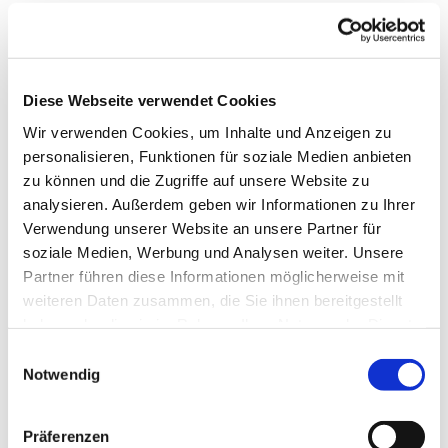
In dieser Gruppe tauschen sich die Teilnehmenden über
einfache Themen rund um das Smartphone aus.
Die Gruppe trifft sich 14-täglich außerhalb der
Diese Webseite verwendet Cookies
Schulferien des Landes Bremen.
Wir verwenden Cookies, um Inhalte und Anzeigen zu
personalisieren, Funktionen für soziale Medien anbieten
Eine Anmeldung ist aktuell nicht möglich.
zu können und die Zugriffe auf unsere Website zu
Kosten: keine
analysieren. Außerdem geben wir Informationen zu Ihrer
Verwendung unserer Website an unsere Partner für
---
soziale Medien, Werbung und Analysen weiter. Unsere
Partner führen diese Informationen möglicherweise mit
gefördert durch die Senatorin für Arbeit, Soziales,
weiteren Daten zusammen, die Sie ihnen bereitgestellt
Jugend und Integration
haben oder die sie im Rahmen Ihrer Nutzung der Dienste
gesammelt haben.
E
Notwendig
i
n
w
Präferenzen