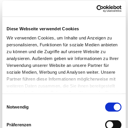
In dieser Gruppe tauschen sich die Teilnehmenden über
einfache Themen rund um das Smartphone aus.
Die Gruppe trifft sich 14-täglich außerhalb der
Diese Webseite verwendet Cookies
Schulferien des Landes Bremen.
Wir verwenden Cookies, um Inhalte und Anzeigen zu
personalisieren, Funktionen für soziale Medien anbieten
Eine Anmeldung ist aktuell nicht möglich.
zu können und die Zugriffe auf unsere Website zu
Kosten: keine
analysieren. Außerdem geben wir Informationen zu Ihrer
Verwendung unserer Website an unsere Partner für
---
soziale Medien, Werbung und Analysen weiter. Unsere
Partner führen diese Informationen möglicherweise mit
gefördert durch die Senatorin für Arbeit, Soziales,
weiteren Daten zusammen, die Sie ihnen bereitgestellt
Jugend und Integration
haben oder die sie im Rahmen Ihrer Nutzung der Dienste
gesammelt haben.
E
Notwendig
i
n
w
Präferenzen