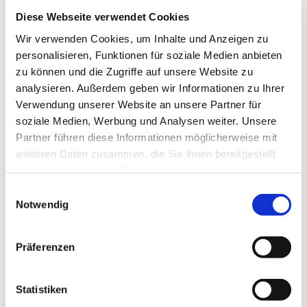
Nach Absprache findet das Angebot auch in den
Diese Webseite verwendet Cookies
Schulferien des Landes Bremen statt.
Wir verwenden Cookies, um Inhalte und Anzeigen zu
---
personalisieren, Funktionen für soziale Medien anbieten
zu können und die Zugriffe auf unsere Website zu
gefördert durch die Senatorin für Arbeit, Soziales,
analysieren. Außerdem geben wir Informationen zu Ihrer
Jugend und Integration
Verwendung unserer Website an unsere Partner für
soziale Medien, Werbung und Analysen weiter. Unsere
Partner führen diese Informationen möglicherweise mit
weiteren Daten zusammen, die Sie ihnen bereitgestellt
haben oder die sie im Rahmen Ihrer Nutzung der Dienste
gesammelt haben.
E
Notwendig
i
n
w
Präferenzen
i
l
l
Statistiken
i