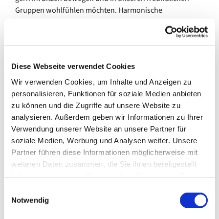
Gruppen wohlfühlen möchten. Harmonische
Bewegungen halten Körper und Geist fit. Beweglichkeit
und Koordination werden gleichermaßen gefördert.
Das Angebot pausiert in den Schulferien des Landes
Bremen.
Diese Webseite verwendet Cookies
Wir verwenden Cookies, um Inhalte und Anzeigen zu
Eine Anmeldung ist erwünscht.
personalisieren, Funktionen für soziale Medien anbieten
Kosten: 7,00 €/Monat
zu können und die Zugriffe auf unsere Website zu
analysieren. Außerdem geben wir Informationen zu Ihrer
---
Verwendung unserer Website an unsere Partner für
soziale Medien, Werbung und Analysen weiter. Unsere
gefördert von der Senatorin für Arbeit, Soziales, Jugend
Partner führen diese Informationen möglicherweise mit
und Integration
weiteren Daten zusammen, die Sie ihnen bereitgestellt
haben oder die sie im Rahmen Ihrer Nutzung der Dienste
gesammelt haben.
E
Notwendig
i
n